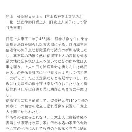
開山 妙高院日意上人 [本山松戸本土寺第九世]
二世 法宣律師日税上人 [日意上人弟子にして曽
谷氏末裔]
日意上人康正二年(1456)春、経巻祖像を牛に乗せ
法螺貝法鼓を鳴らし塩古の郷に至る。維時城主原
信濃守の御子息助影殿重病で諸方の祈願も験しな
し、薬石其の功無く然に信濃守上人の高徳を仰ぎ
是の地に至を悦び上人を請いて助影の病を救はん
事を願う。上人の曰く除病延命を祈らんには此日
蓮大士の尊像を城内に守り奉り公よろしく信力無
二に祈らば、たとえ定業なりとも延命すべし。此
教に従え宗祖の像を守り奉り信心おこたりなく御
祈願ありしかば命終と思し助影たちまちに平癒せ
し。
信濃守大に歓喜踊躍して、翌長禄元年(1457)丑の
仲春に一の精舎を建立し是れ尊像を安置し日意上
人を開祖せられたり。
即ち今の法宣寺これなり。日意上人は御祈祷経を
書写し信濃守は改宗し家に伝わる処の家宝仏舎利
を五重の宝塔に入れて報恩のため永く当寺に納め