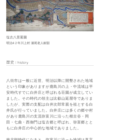
​塩古八景畧圖
明治
​4２年川上村 瀬尾老人献額
歴史
|
history
八街市は一般に近世、明治以降に開墾された地域
という印象がありますが鹿島川の上・中流域は平
安時代すでに白井庄と呼ばれる荘園が成立してい
ました。その時代の領主は比叡山延暦寺でありま
したが、実際の支配は白井次郎常親を祖とする白
井氏が行っていました。白井庄には多くの郷や村
があり鹿島川の支流弥富川に沿った根古谷・岡
田・七曲・西御門は塩古郷と呼ばれ、弥富郷とと
もに白井庄の中心的な地域でありました。
南北朝時代になると、弥富川に沿った地域は真言