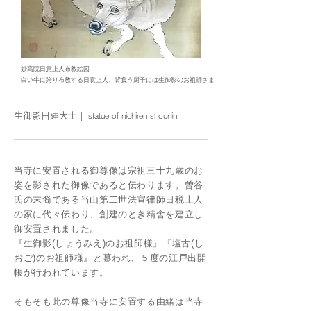
​妙高院日意上人布教絵図
白い牛に跨り布教する日意上人、背負う厨子には生御影のお祖師さま
｜
大士
生御影日蓮
statue of nichiren shounin
当寺に安置される御尊像は宗祖三十九歳のお
姿を影された御像であると伝わります。曽谷
氏の末裔である当山第二世法宣律師日税上人
の家に代々伝わり、創建のとき精舎を建立し
御安置されました。
『生御影(しょうみえ)のお祖師様』『塩古(し
おご)のお祖師様』と慕われ、５度の江戸出開
帳が行われています。
そもそも此の尊像当寺に安置する由緒は当寺