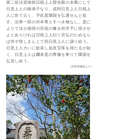
第二祖法宣律師日税上人曽谷殿の末裔にして
日意上人の御弟子なり。或時日意上人日税上
人に告て云く、予此度隣国を弘通せんと欲
す。法華一部の外本尊とすべき物なし。是に
よりて汝が感得の宗祖の像を何卒予に得させ
よとありければ日税上人曰く宗弘のためなら
ば何ぞ惜しまんとて則日意上人に譲り給う。
日意上人大いに歓喜し如意宝珠を得たるが如
く、日意上人は爾来是の尊像を奉りて隣国を
弘宣し給う。
​（法宣寺縁起より）