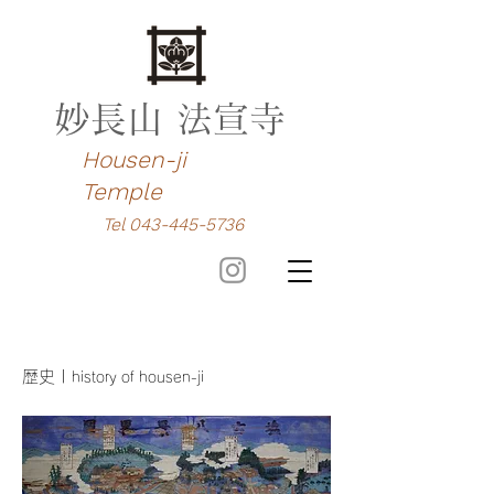
​妙長山 法宣寺
​Housen-ji
Temple
​Tel
043-445-5736
歴史 |
history of
housen-ji