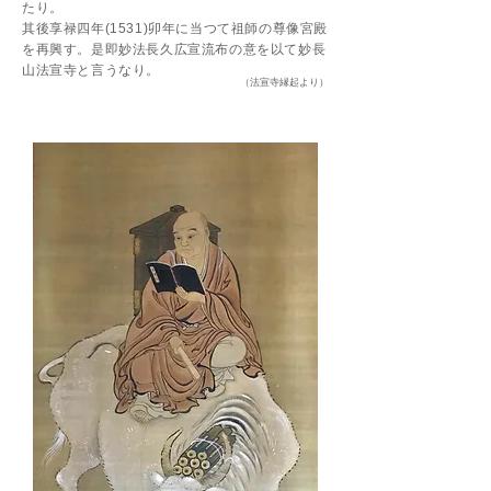
たり。
其後享禄四年(1531)卯年に当つて祖師の尊像宮殿
を再興す。是即妙法長久広宣流布の意を以て妙長
山法宣寺と言うなり。
​（法宣寺縁起より）