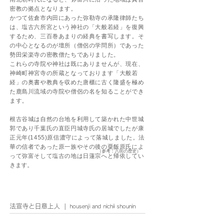
密教の拠点となります。
かつて佐倉市内田にあった弥勒寺の承隆律師たち
は、塩古六所宮という神社の「大般若経」を復興
するため、三百巻あまりの経典を書写します。そ
の中心となるのが壇所（僧侶の学問所）であった
勢田栄楽寺の密教僧たちでありました。
これらの寺院や神社は既にありませんが、現在、
神崎町神宮寺の所蔵となっております「大般若
経」の奥書や教典を収めた唐櫃に古く隆盛を極め
た鹿島川流域の寺院や僧侶の名を知ることができ
ます。
根古谷城は自然の台地を利用して築かれた中世城
郭であり千葉氏の直臣円城寺氏の居城でしたが康
正元年(
1455)原信濃守によって落城しました。
法
華の信者であった原一族やその後の粟飯原氏によ
​（参考：八街の歴史）
って弥富そして塩古の地は日蓮宗へと帰依してい
きます。
｜
法宣寺と日意上人
housenji and nichii
​ shounin