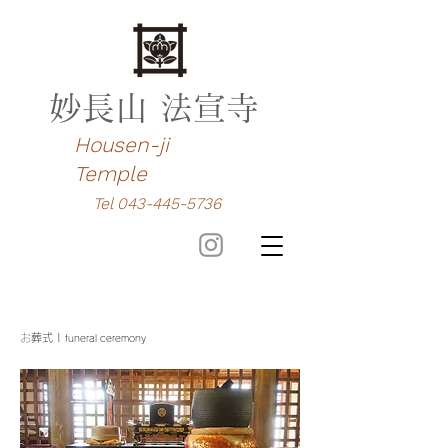
​妙長山 法宣寺
​Housen-ji
Temple
​Tel
043-445-5736
​
お葬式 |
funeral ceremony