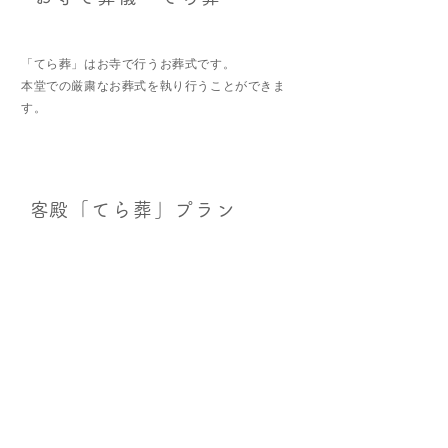
「てら葬」はお寺で行うお葬式です。
​本堂での厳粛なお葬式を執り行うことができま
す。
​客殿「てら葬」プラン
２０名以内の参列者での客殿を使用した「てら
葬」プランです。
客殿「てら葬」プランでの葬儀は指定葬儀社とな
ります。
法宣寺０４３−４４５−５７３６へご連絡くださ
い。